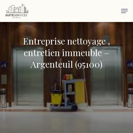
Skip
Men
to
main
content
Entreprise nettoyage ,
entretien immeuble –
Argenteuil (95100)