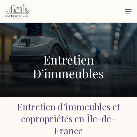
Skip
Men
to
main
content
Entretien
D’immeubles
Entretien d’immeubles et
copropriétés en Île-de-
France