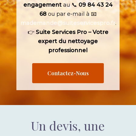
engagement
au 📞
09 84 43 24
68
ou par e-mail à 📧
mademande@suiteservicespro.fr
.
👉
Suite Services Pro – Votre
expert du nettoyage
professionnel
Contactez-Nous
Un devis, une