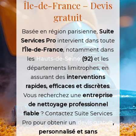
Île-de-France
–
Devis
gratuit
Basée en région parisienne,
Suite
Services Pro
intervient dans toute
l’Île-de-France
, notamment dans
les
Hauts-de-Seine
(92)
et les
départements limitrophes, en
assurant des
interventions
rapides, efficaces et discrètes
.
Vous recherchez une
entreprise
de nettoyage professionnel
fiable
? Contactez Suite Services
Pro pour obtenir un
devis gratuit
,
personnalisé et sans