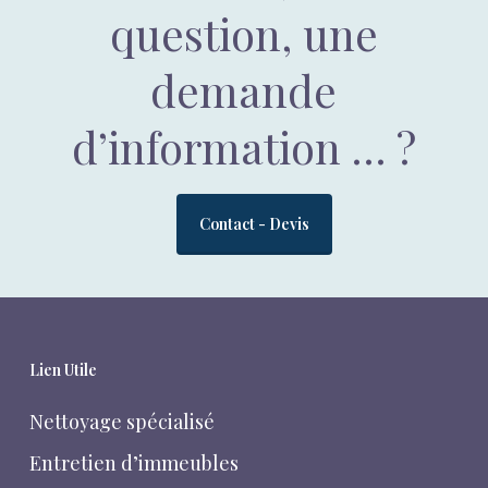
question, une
📞
09 84 43 24 68
📧
mademande@suiteservicespro.fr
demande
d’information … ?
Contact - Devis
Lien Utile
Nettoyage spécialisé
Entretien d’immeubles