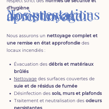
respect strict des
normes de sécurité et
d’hygiène
.
Nos prestations
de nettoyage
après incendie
Nous assurons un
nettoyage complet et
une remise en état approfondie
des
locaux incendiés :
Évacuation des
débris et matériaux
brûlés
Nettoyage
des surfaces couvertes de
suie et de résidus de fumée
Désinfection des
sols, murs et plafonds
Traitement et neutralisation des
odeurs
persistantes