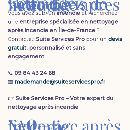
Demandez
votre devis de
nettoyage après
incendie
Vous avez subi un
incendie
et recherchez
une
entreprise spécialisée en nettoyage
après incendie en Île-de-France
?
Contactez
Suite Services Pro
pour un
devis
gratuit
, personnalisé et sans
engagement
.
📞
09 84 43 24 68
📧
mademande@suiteservicespro.fr
👉
Suite Services Pro – Votre expert du
nettoyage après incendie
FAQ –
Nettoyage après
incendie