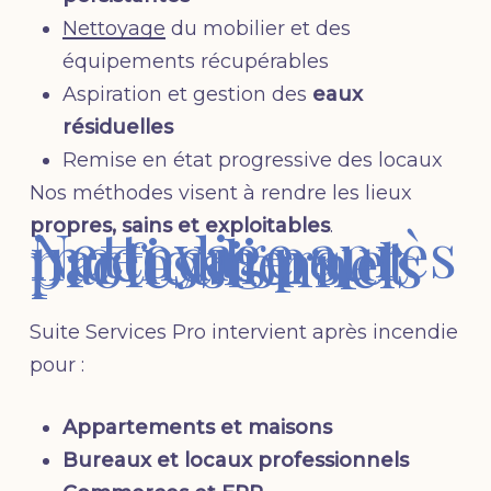
Nettoyage
du mobilier et des
équipements récupérables
Aspiration et gestion des
eaux
résiduelles
Remise en état progressive des locaux
Nos méthodes visent à rendre les lieux
propres, sains et exploitables
.
Nettoyage après
incendie pour
particuliers et
professionnels
Suite Services Pro intervient après incendie
pour :
Appartements et maisons
Bureaux et locaux professionnels