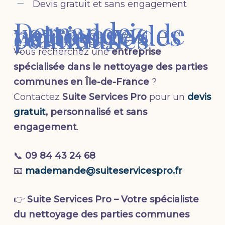
Devis gratuit et sans engagement
Demandez
votre devis de
nettoyage des
parties
communes
Vous recherchez une
entreprise
spécialisée dans le nettoyage des parties
communes en Île-de-France
?
Contactez
Suite Services Pro
pour un
devis
gratuit
, personnalisé et sans
engagement
.
📞
09 84 43 24 68
📧
mademande@suiteservicespro.fr
👉
Suite Services Pro – Votre spécialiste
du nettoyage des parties communes