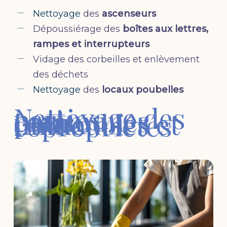
Nettoyage
des
ascenseurs
Dépoussiérage des
boîtes aux lettres,
rampes et interrupteurs
Vidage des corbeilles et enlèvement
des déchets
Nettoyage
des
locaux poubelles
Nettoyage des
parties
communes
pour
immeubles et
copropriétés