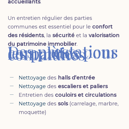
accueillants
.
Un entretien régulier des parties
communes est essentiel pour le
confort
des résidents
, la
sécurité
et la
valorisation
du patrimoine immobilier
.
Des prestations
complètes pour
les parties
communes
Nettoyage
des
halls d’entrée
Nettoyage
des
escaliers et paliers
Entretien des
couloirs et circulations
Nettoyage
des
sols
(carrelage, marbre,
moquette)