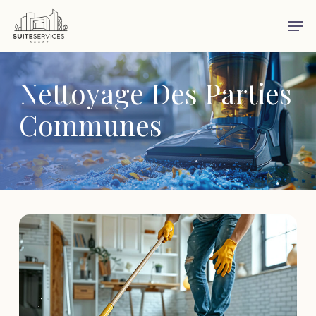
Skip
Men
to
main
content
Nettoyage Des Parties
Communes