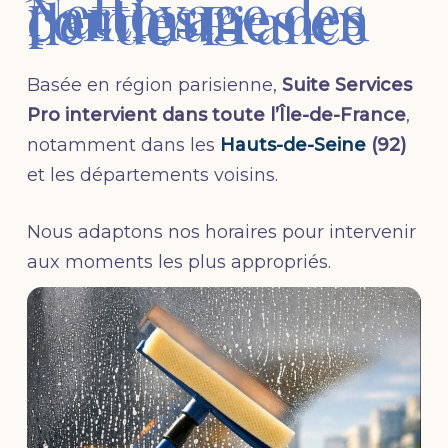
Nettoyage des
parties
communes en
Île-de-France
Basée en région parisienne,
Suite Services
Pro intervient dans toute l’Île-de-France
,
notamment dans les
Hauts-de-Seine
(92)
et les départements voisins.
Nous adaptons nos horaires pour intervenir
aux moments les plus appropriés.