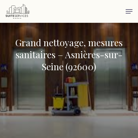
Skip
Men
to
main
content
Grand nettoyage, mesures
sanitaires – Asnières-sur-
Seine (92600)