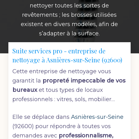
nettoyer toutes les sortes de
revêtements ; les brosses utilisées
existent en divers modèles, afin de
s’adapter à la surface.
Suite services pro - entreprise de
nettoyage à Asnières-sur-Seine (92600)
Cette entreprise de nettoyage vous
garantit la
propreté impeccable de vos
bureaux
et tous types de locaux
professionnels : vitres, sols, mobilier…
Elle se déplace dans
Asnières-sur-Seine
(92600) pour répondre à toutes vos
demandes avec
professionnalisme,