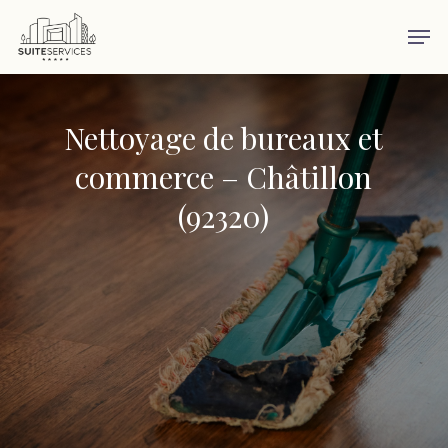
Skip
Men
to
main
content
Nettoyage de bureaux et
commerce – Châtillon
(92320)