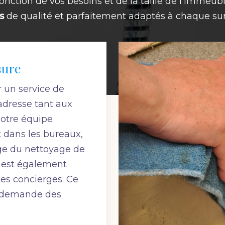
onction de vos besoins et de la taille de l’immeub
s
de qualité et parfaitement adaptés à chaque surf
sure
r un service de
adresse tant aux
Notre équipe
t dans les bureaux,
arge du nettoyage de
el est également
es concierges. Ce
a demande des