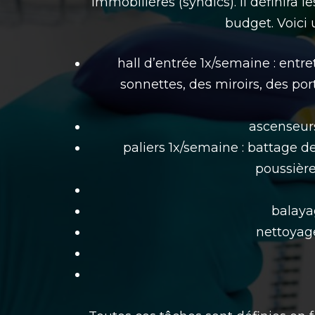
immobilières (syndics). Il définira l
budget. Voici
hall d’entrée 1x/semaine : entr
sonnettes, des miroirs, des po
ascenseurs
paliers 1x/semaine : battage 
poussièr
balaya
nettoyage