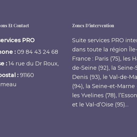
ons Et Contact
Zones D’intervention
services PRO
Suite services PRO inte
dans toute la région Île
one :
09 84 43 24 68
France : Paris (75), les 
e :
14 rue du Dr Roux,
de-Seine (92), la Seine-
ostal :
91160
Denis (93), le Val-de-M
umeau
(94), la Seine-et-Marne 
les Yvelines (78), l’Esso
et le Val-d’Oise (95)…