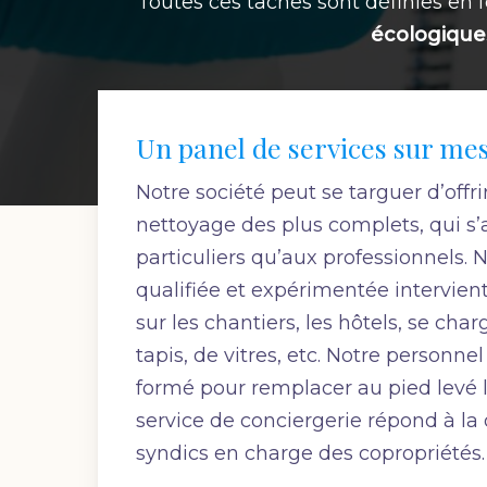
Toutes ces tâches sont définies en f
écologique
Un panel de services sur me
Notre société peut se targuer d’offri
nettoyage des plus complets, qui s’
particuliers qu’aux professionnels. 
qualifiée et expérimentée intervien
sur les chantiers, les hôtels, se ch
tapis, de vitres, etc. Notre personn
formé pour remplacer au pied levé l
service de conciergerie répond à l
syndics en charge des copropriétés.