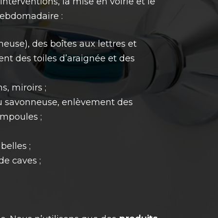
interventions, la mise en voirie et le
hebdomadaire :
euse), des boîtes aux lettres et
nt des toiles d’araignée et des
, miroirs ;
eau savonneuse, enlèvement des
mpoules ;
elles ;
de caves ;