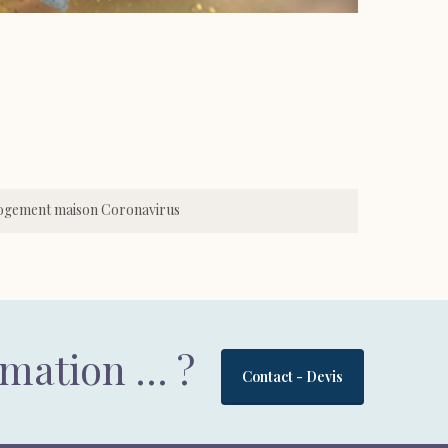
logement maison Coronavirus
rmation … ?
Contact - Devis