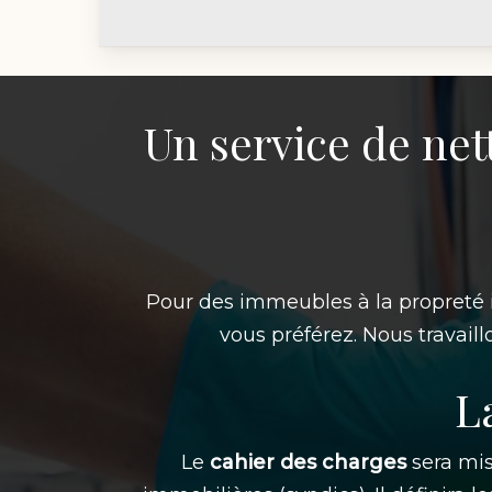
Un service de net
Pour des immeubles à la propreté i
vous préférez. Nous travaill
L
Le
cahier des charges
sera mis