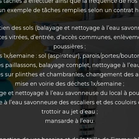
es tâches à effectuer ainsi que la fréquence de nos 
 un exemple de tâches remplies selon un contrat 
etien des sols (balayage et nettoyage à l’eau savonn
rtes vitrées, d’entrée, d’accès communes, enlèveme
poussières ;
 1x/semaine : sol (aspirateur), parois/portes/boutons
des paillassons, balayage complet, nettoyage à l’
es sur plinthes et chambranles, changement des a
mise en voirie des déchets 1x/semaine ;
ge et nettoyage à l’eau savonneuse du local à poub
 à l’eau savonneuse des escaliers et des couloirs 
trottoir au jet d’eau ;
mansarde à l’eau.