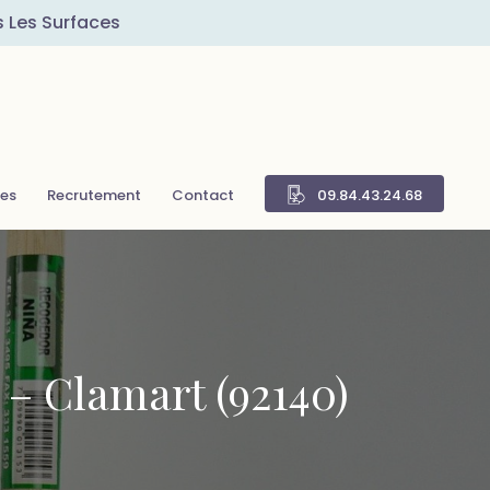
s Les Surfaces
res
Recrutement
Contact
09.84.43.24.68
– Clamart (92140)