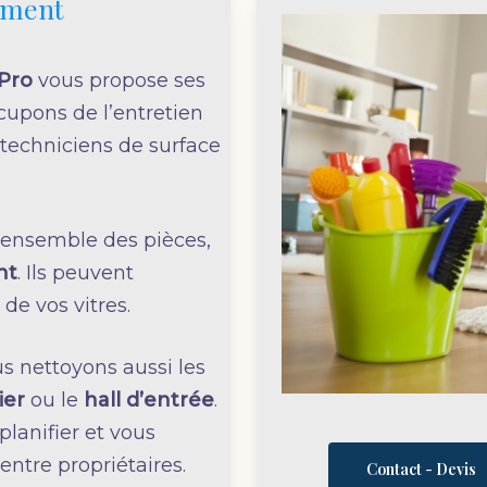
ement
 Pro
vous propose ses
cupons de l’entretien
techniciens de surface
l’ensemble des pièces,
nt
. Ils peuvent
de vos vitres.
s nettoyons aussi les
ier
ou le
hall d’entrée
.
planifier et vous
ntre propriétaires.
Contact - Devis