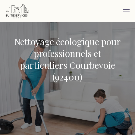
Skip
Men
to
main
content
Nettoyage écologique pour
professionnels et
particuliers Courbevoie
(92400)