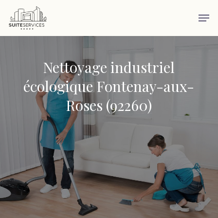
Skip
Men
to
main
content
Nettoyage industriel
écologique Fontenay-aux-
Roses (92260)