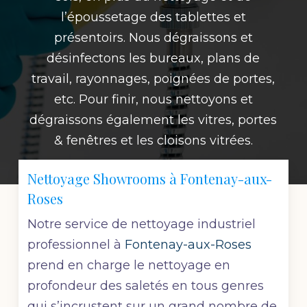
l’époussetage des tablettes et
présentoirs. Nous dégraissons et
désinfectons les bureaux, plans de
travail, rayonnages, poignées de portes,
etc. Pour finir, nous nettoyons et
dégraissons également les vitres, portes
& fenêtres et les cloisons vitrées.
Nettoyage Showrooms à Fontenay-aux-
Roses
Notre service de nettoyage industriel
professionnel à
Fontenay-aux-Roses
prend en charge le nettoyage en
profondeur des saletés en tous genres
qui s’incrustent sur un grand nombre de