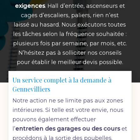
exigences
. Hall d’entrée, ascenseurs et
cages d’escaliers, paliers, rien n’est
laissé au hasard. Nous exécutons toutes
les tâches selon la fréquence souhaitée :
plusieurs fois par semaine, par mois, etc.
N’hésitez pas à solliciter nos conseils
pour établir le meilleur devis possible.
Un service complet à la demande à
Gennevilliers
Notre action ne se limite pas aux zones
intérieures. Si telle est votre envie, nous
pouvons également effectuer
l’
entretien des garages ou des cours
et
procédons à la sortie des poubelles.