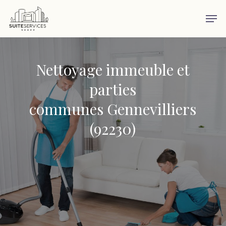
Skip
Men
to
main
content
Nettoyage immeuble et
parties
communes Gennevilliers
(92230)