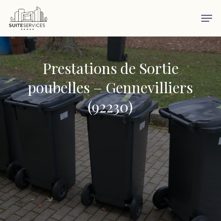
Skip
Men
to
main
content
Prestations de Sortie
poubelles – Gennevilliers
(92230)