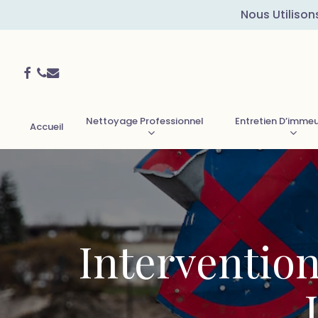
Skip
Nous Utilison
to
main
Facebook
Phone
Email
content
Nettoyage Professionnel
Entretien D’imme
Accueil
Intervention