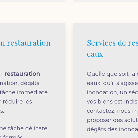
n restauration
Services de re
eaux
en
restauration
Quelle que soit la
ation, dégâts
eaux, qu’il s’agiss
e tâche immédiate
inondation, un sé
 réduire les
vos biens est ind
s.
contactez, nous m
proposer des solu
une tâche délicate
dégâts des inonda
n formés.