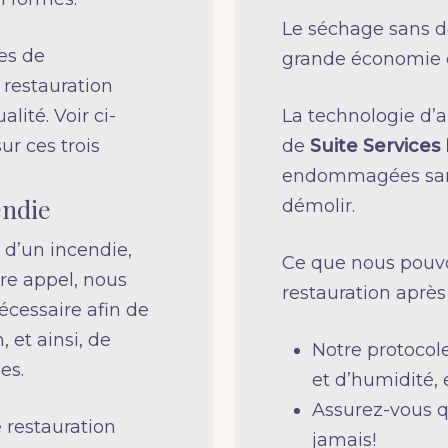
Le séchage sans d
ces de
grande économie d
 restauration
lité. Voir ci-
La technologie d’a
ur ces trois
de
Suite Services
endommagées sans 
endie
démolir.
 d’un incendie,
Ce que nous pouvo
re appel, nous
restauration après
écessaire afin de
 et ainsi, de
Notre protocole
es.
et d’humidité, 
Assurez-vous q
e restauration
jamais!