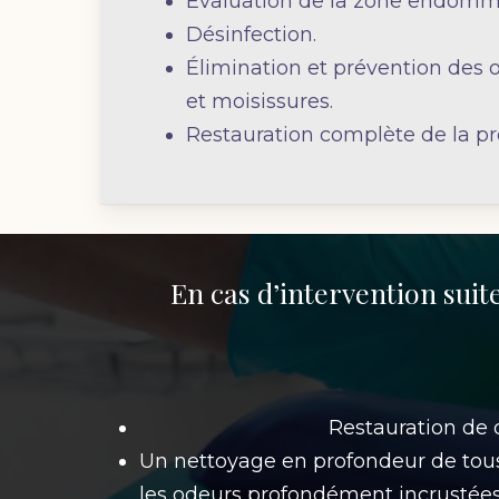
Évaluation de la zone endomm
Désinfection.
Élimination et prévention des o
et moisissures.
Restauration complète de la pr
En cas d’intervention suit
Restauration de 
Un nettoyage en profondeur de tous 
les odeurs profondément incrustées