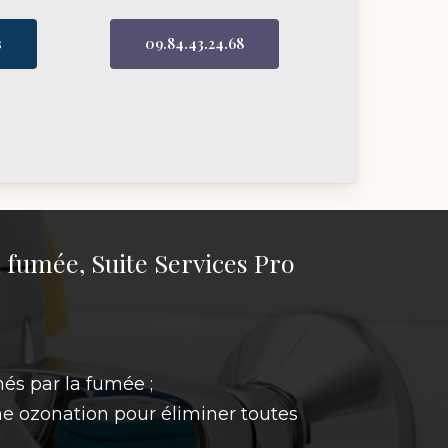
s
09.84.43.24.68
a fumée, Suite Services Pro
és par la fumée ;
ne ozonation pour éliminer toutes