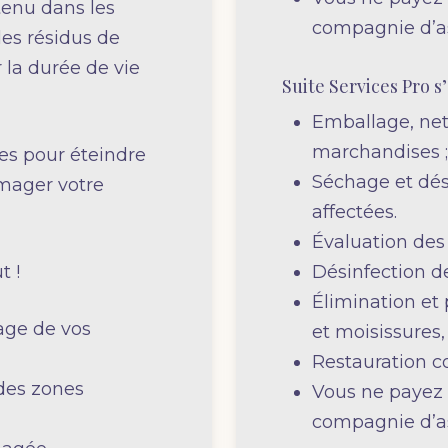
tenu dans les
compagnie d’a
des résidus de
 la durée de vie
Suite Services Pro s
Emballage, net
marchandises 
es pour éteindre
Séchage et dés
mager votre
affectées.
Évaluation de
t !
Désinfection de
Élimination et
age de vos
et moisissures,
Restauration c
des zones
Vous ne payez r
compagnie d’a