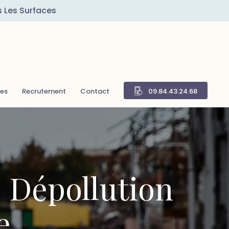
s Les Surfaces
res
Recrutement
Contact
09.84.43.24.68
– Dépollution
e