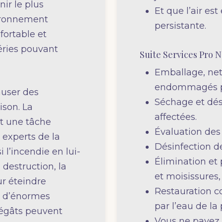
ir le plus
Et que l’air e
ironnement
persistante.
fortable et
éries pouvant
Suite Services Pro 
Emballage, net
endommagés pa
auser des
Séchage et dés
son. La
affectées.
st une tâche
Évaluation de
 experts de la
Désinfection de
l’incendie en lui-
Élimination et
destruction, la
et moisissures,
ur éteindre
Restauration 
er d’énormes
par l’eau de la 
 dégâts peuvent
Vous ne payez r