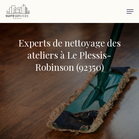
Skip
Men
to
main
content
Experts de nettoyage des
ateliers à Le Plessis-
Robinson (92350)