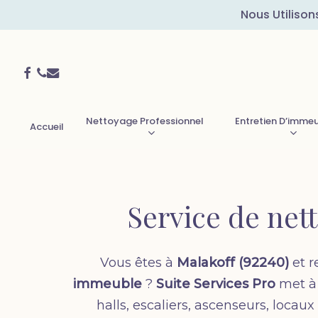
Skip
Nous Utilison
to
main
Facebook
Phone
Email
content
Nettoyage Professionnel
Entretien D’imme
Accueil
Service de net
Vous êtes à
Malakoff (92240)
et r
immeuble
?
Suite Services Pro
met à 
halls, escaliers, ascenseurs, loca