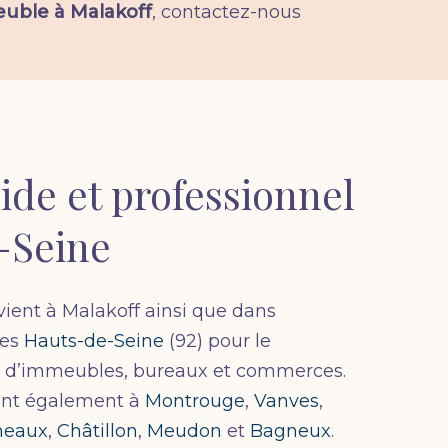
euble à Malakoff
, contactez-nous
ide et professionnel
-Seine
rvient à Malakoff ainsi que dans
des
Hauts-de-Seine
(92) pour le
en d’immeubles, bureaux et commerces.
ent également à
Montrouge
,
Vanves
,
ineaux
,
Châtillon
,
Meudon
et
Bagneux
.