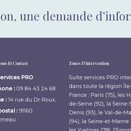
ion, une demande d’info
ons Et Contact
Zones D’intervention
services PRO
Suite services PRO inte
dans toute la région Île
one :
09 84 43 24 68
France : Paris (75), les 
e :
14 rue du Dr Roux,
de-Seine (92), la Seine-
ostal :
91160
Denis (93), le Val-de-M
umeau
(94), la Seine-et-Marne 
les Yvelines (78), l’Esso