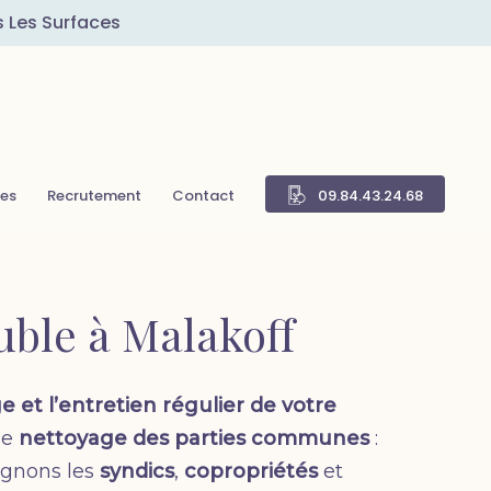
s Les Surfaces
res
Recrutement
Contact
09.84.43.24.68
uble à Malakoff
 et l’entretien régulier de votre
le
nettoyage des parties communes
:
agnons les
syndics
,
copropriétés
et