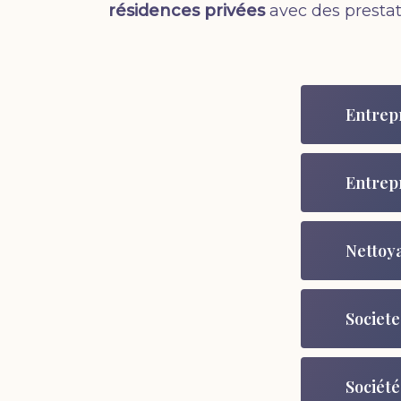
résidences privées
avec des prestat
Entrep
Entrep
Nettoy
Societe
Société