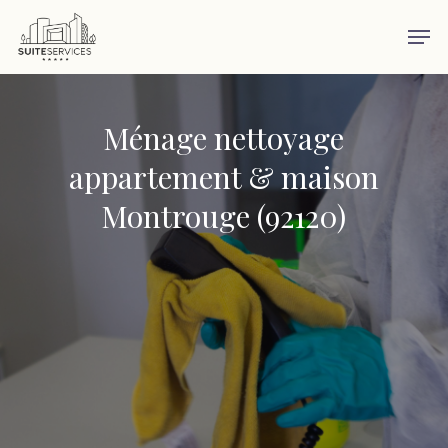
Skip
Men
to
main
content
Ménage nettoyage
appartement & maison
Montrouge (92120)