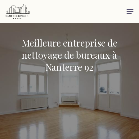
Skip
Men
to
main
content
Meilleure entreprise de
nettoyage de bureaux à
Nanterre 92