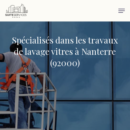
Skip
Men
to
main
content
Spécialisés dans les travaux
de lavage vitres à Nanterre
(92000)