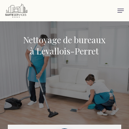
Skip
Men
to
main
content
Nettoyage de bureaux
à Levallois-Perret