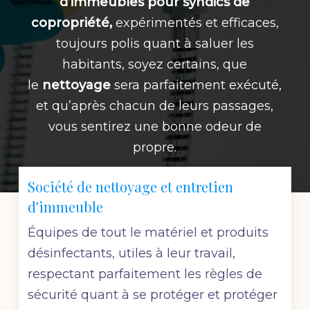
d’immeubles pour syndics de
copropriété,
expérimentés et efficaces,
toujours polis quant à saluer les
habitants, soyez certains, que
le
nettoyage
sera parfaitement exécuté,
et qu’après chacun de leurs passages,
vous sentirez une bonne odeur de
propre.
Société de nettoyage et entretien
d'immeuble
Équipes de tout le matériel et produits
désinfectants, utiles à leur travail,
respectant parfaitement les règles de
sécurité quant à se protéger et protéger