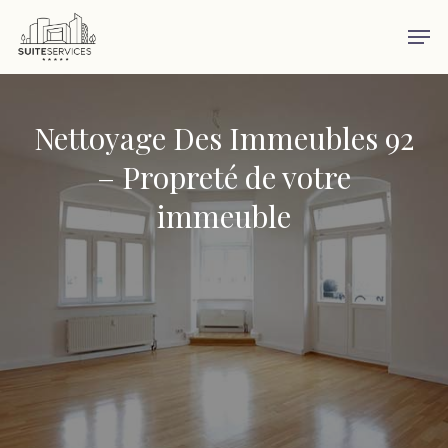
Skip
Men
to
main
content
Nettoyage Des Immeubles 92
– Propreté de votre
immeuble