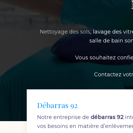
Nettoyage des sols
, lavage des vit
salle de bain s
Vous souhaitez confie
Contactez vot
Débarras 92
Notre entreprise de
débarras 92
int
vos besoins en matière d’enlèveme