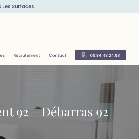
s Les Surfaces
res
Recrutement
Contact
09.84.43.24.68
nt 92 – Débarras 92