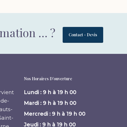
rmation … ?
Contact - Devis
Nos Horaires D’ouverture
rvient
Lundi : 9 h à 19 h 00
-de-
Mardi : 9 h à 19 h 00
Hauts-
Mercredi : 9 h à 19 h 00
Saint-
Jeudi : 9 h à 19 h 00
arne