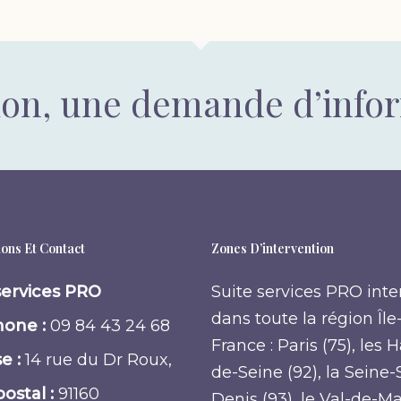
ion, une demande d’info
ons Et Contact
Zones D’intervention
services PRO
Suite services PRO inte
dans toute la région Île
one :
09 84 43 24 68
France : Paris (75), les 
e :
14 rue du Dr Roux,
de-Seine (92), la Seine-
ostal :
91160
Denis (93), le Val-de-M