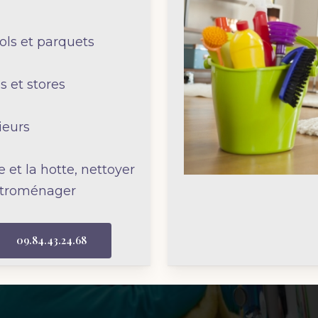
sols et parquets
s et stores
ieurs
e et la hotte, nettoyer
lectroménager
09.84.43.24.68