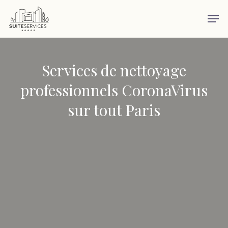
Skip
Men
to
main
content
Services de nettoyage
professionnels CoronaVirus
sur tout Paris