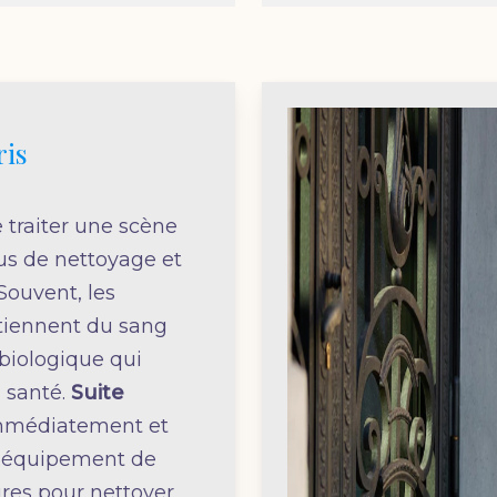
ris
 traiter une scène
us de nettoyage et
Souvent, les
tiennent du sang
biologique qui
 santé.
Suite
immédiatement et
 l’équipement de
ires pour nettoyer