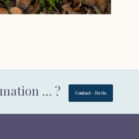
rmation … ?
Contact - Devis