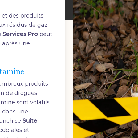
 et des produits
ux résidus de gaz
e Services Pro
peut
é après une
étamine
nombreux produits
ion de drogues
mine sont volatils
fs dans une
franchise
Suite
édérales et