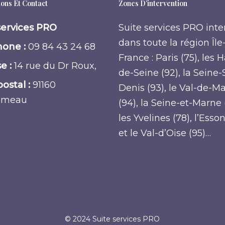
ons Et Contact
Zones D’intervention
services PRO
Suite services PRO inte
dans toute la région Île
one :
09 84 43 24 68
France : Paris (75), les 
e :
14 rue du Dr Roux,
de-Seine (92), la Seine-
ostal :
91160
Denis (93), le Val-de-M
umeau
(94), la Seine-et-Marne 
les Yvelines (78), l’Esso
et le Val-d’Oise (95)…
© 2024 Suite services PRO