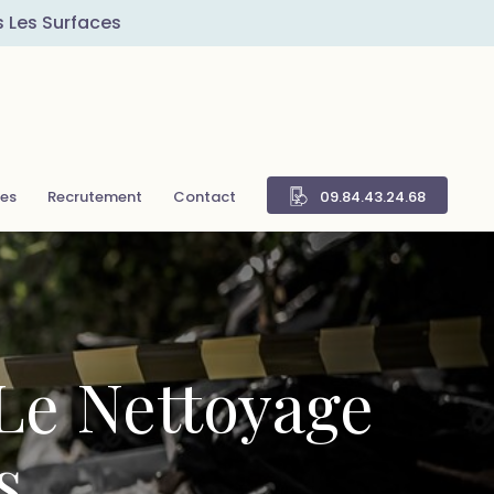
s Les Surfaces
res
Recrutement
Contact
09.84.43.24.68
 Le Nettoyage
s