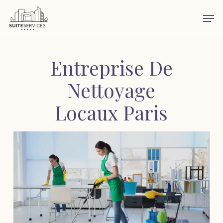
Skip
Men
to
main
content
Entreprise De
Nettoyage
Locaux Paris