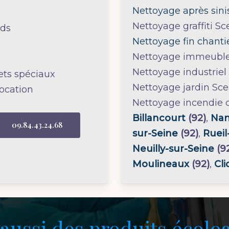
Nettoyage après sini
Nettoyage graffiti S
nds
Nettoyage fin chanti
Nettoyage immeuble
Nettoyage industriel
ts spéciaux
Nettoyage jardin Sc
ocation
Nettoyage incendie da
Billancourt
(92)
,
Nan
09.84.43.24.68
sur-Seine
(92)
,
Ruei
Neuilly-sur-Seine
(9
Moulineaux
(92)
,
Cli
 aussi des produits écolo