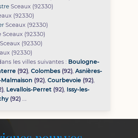
stre
Sceaux (92330)
ceaux (92330)
er
Sceaux (92330)
 Sceaux (92330)
 Sceaux (92330)
eaux (92330)
ns les villes suivantes :
Boulogne-
terre
(92)
,
Colombes
(92)
,
Asnières-
l-Malmaison
(92)
,
Courbevoie
(92)
,
2)
,
Levallois-Perret
(92)
,
Issy-les-
chy
(92)
….
giques pour vos