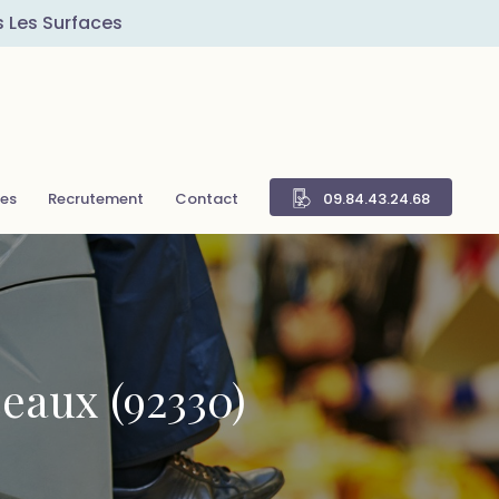
s Les Surfaces
res
Recrutement
Contact
09.84.43.24.68
ceaux (92330)