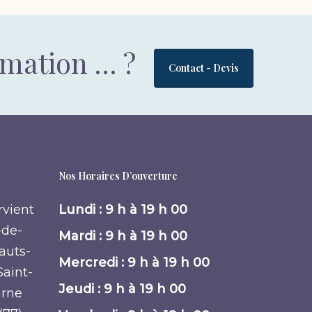
rmation … ?
Contact - Devis
Nos Horaires D’ouverture
rvient
Lundi : 9 h à 19 h 00
-de-
Mardi : 9 h à 19 h 00
Hauts-
Mercredi : 9 h à 19 h 00
Saint-
Jeudi : 9 h à 19 h 00
arne