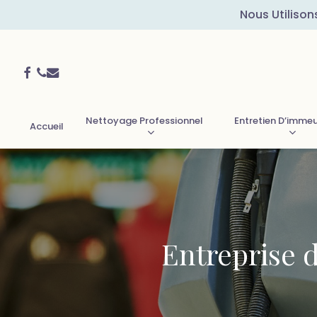
Skip
Nous Utilison
to
main
Facebook
Phone
Email
content
Nettoyage Professionnel
Entretien D’imme
Accueil
Entreprise d