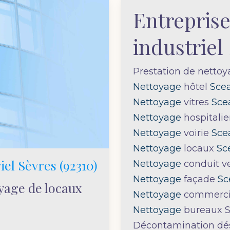
Entreprise
industriel
Prestation de netto
Nettoyage
hôtel
Sce
Nettoyage
vitres
Sce
Nettoyage
hospitali
Nettoyage
voirie
Sce
Nettoyage
locaux
Sc
iel Sèvres (92310)
Nettoyage
conduit ve
Nettoyage
façade
Sc
yage de locaux
Nettoyage
commercia
Nettoyage
bureaux S
Décontamination dés