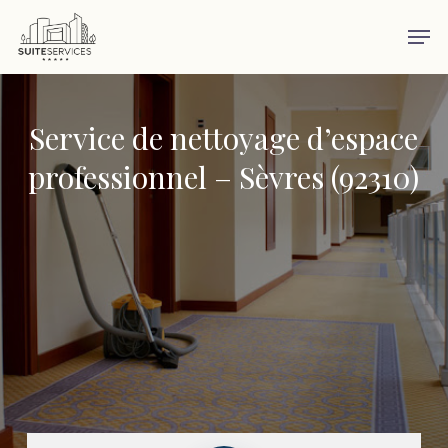
Skip
Men
to
main
content
Service de nettoyage d’espace
professionnel – Sèvres (92310)