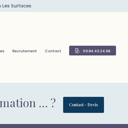
s Les Surfaces
res
Recrutement
Contact
09.84.43.24.68
rmation … ?
Contact - Devis