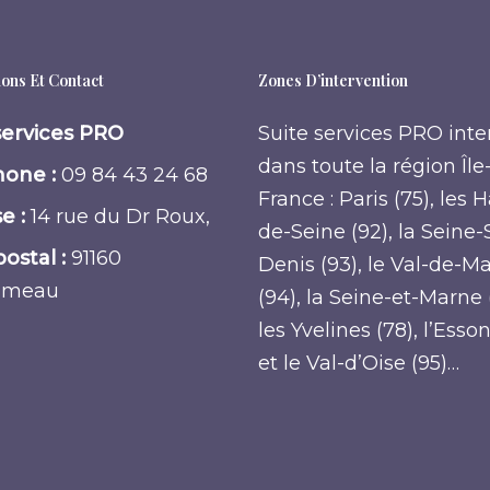
ons Et Contact
Zones D’intervention
services PRO
Suite services PRO inte
dans toute la région Île
one :
09 84 43 24 68
France : Paris (75), les 
e :
14 rue du Dr Roux,
de-Seine (92), la Seine-
ostal :
91160
Denis (93), le Val-de-M
umeau
(94), la Seine-et-Marne 
les Yvelines (78), l’Esso
et le Val-d’Oise (95)…