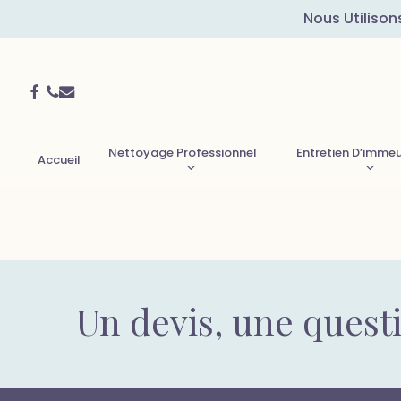
Skip
Nous Utilison
to
main
Facebook
Phone
Email
content
Nettoyage Professionnel
Entretien D’imme
Accueil
Un devis, une quest