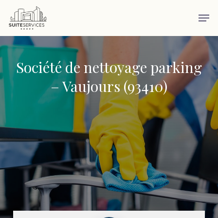
Skip
Men
to
main
content
Société de nettoyage parking
– Vaujours (93410)