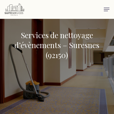
Skip
Men
to
main
content
Services de nettoyage
d’évènements – Suresnes
(92150)