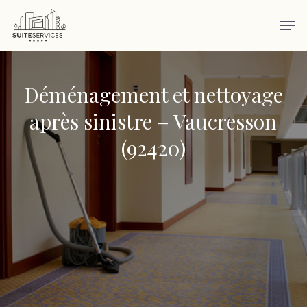
Skip
Men
to
main
content
Déménagement et nettoyage
après sinistre – Vaucresson
(92420)