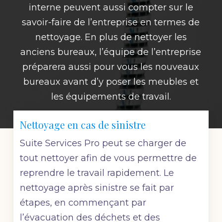
interne
peuvent aussi compter sur le
savoir-faire de l’entreprise en termes de
nettoyage. En plus de nettoyer les
anciens bureaux, l’équipe de l’entreprise
préparera aussi pour vous les nouveaux
bureaux avant d’y poser les meubles et
les équipements de travail.
Nettoyage en cas de sinistre
Suite Services Pro peut se charger de
tout nettoyer afin de vous permettre de
reprendre le travail rapidement. Le
nettoyage après sinistre
se fait par
étapes, en commençant par
l’évacuation des déchets et des