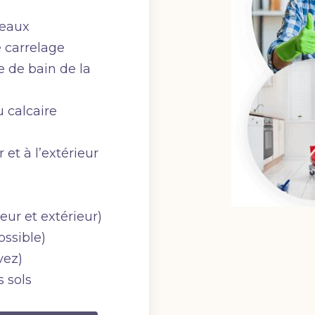
reaux
e carrelage
e de bain de la
 calcaire
 et à l’extérieur
ieur et extérieur)
ossible)
vez)
s sols