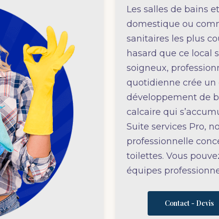
Les salles de bains e
domestique ou commer
sanitaires les plus c
hasard que ce local s
soigneux, professionn
quotidienne crée un
développement de bac
calcaire qui s’accumu
Suite services Pro, n
professionnelle conce
toilettes. Vous pouv
équipes professionn
Contact - Devis