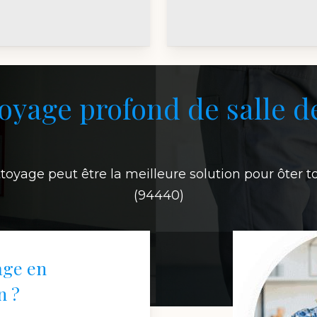
yage profond de salle d
toyage peut être la meilleure solution pour ôter t
(94440)
age en
n ?