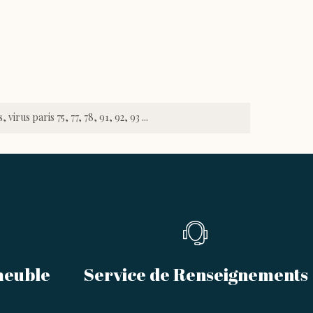
virus paris 75, 77, 78, 91, 92, 93 ...
meuble
Service de Renseignements