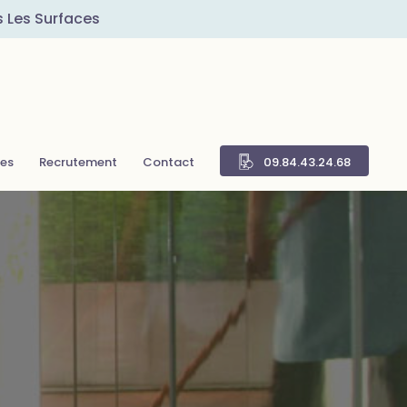
s Les Surfaces
res
Recrutement
Contact
09.84.43.24.68