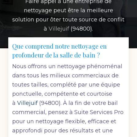
Faire appel à une entreprise de
nettoyage peut être la meilleure
solution pour ôter toute source de conflit
à
Villejuif
(94800).
Que comprend notre nettoyage en
profondeur de la salle de bain ?
Nous offrons un nettoyage phénoménal
dans tous les milieux commerciaux de
toutes tailles, complété par une équipe
ponctuelle, compétente et courtoise
à
Villejuif
(94800). À la fin de votre bail
commercial, pensez à Suite Services Pro
pour un nettoyage flexible, efficace et
approfondi pour des résultats et une